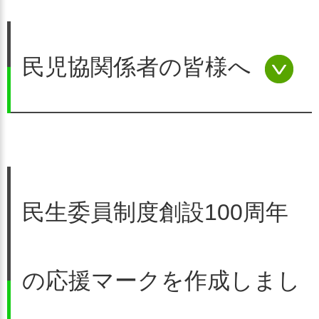
民生委員制度の100年について
な節目を、民生委員・児童委
民児協関係者の皆様へ
員制度のさらなる発展の機会
とすべく、全国の関係者と協
力してさまざまな取り組み
を進めてまいりました。
民生委員制度創設100周年
平成29年の民生委員制度創設
引き続き、民生委員・児童委
の応援マークを作成しまし
100周年を前に、全国の民生
員活動へのご理解とご支援を