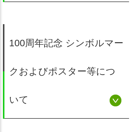
100周年記念 シンボルマー
クおよびポスター等につ
平成29年、民生委員制度は創
設100周年を迎えました。全
いて
国民生委員児童委員連合会
（全民児連）では、この大き