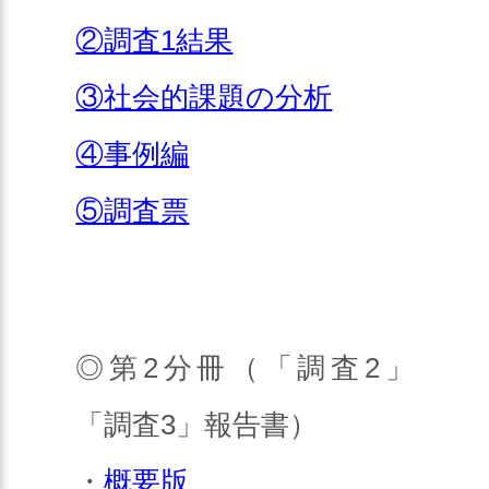
②調査1結果
③社会的課題の分析
④事例編
⑤調査票
◎第2分冊（「調査2」
「調査3」報告書）
・
概要版