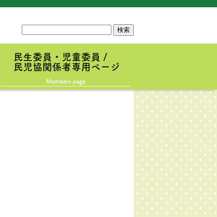
サ
イ
ト
内
検
索