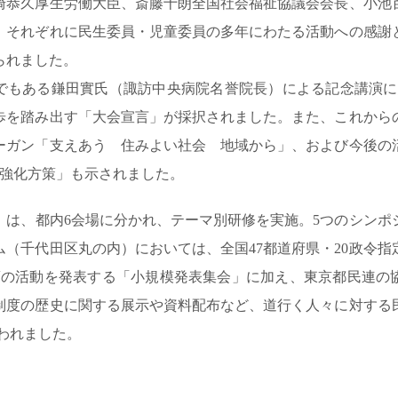
崎恭久厚生労働大臣、斎藤十朗全国社会福祉協議会会長、小池
、それぞれに民生委員・児童委員の多年にわたる活動への感謝
られました。
でもある鎌田實氏（諏訪中央病院名誉院長）による記念講演に続
歩を踏み出す「大会宣言」が採択されました。また、これから
ーガン「支えあう 住みよい社会 地域から」、および今後の
動強化方策」も示されました。
日）は、都内6会場に分かれ、テーマ別研修を実施。5つのシン
ム（千代田区丸の内）においては、全国47都道府県・20政令指
頃の活動を発表する「小規模発表集会」に加え、東京都民連の
制度の歴史に関する展示や資料配布など、道行く人々に対する
行われました。