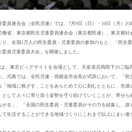
童委員連合会（全民児連）では、7月9日（日）・10日（月）の
労働省、東京都民生児童委員連合会（東京都民連）、東京都社
より、全国1万人の民生委員・児童委員の参加のもと、「民生委員
生委員児童委員大会」を開催しました。
日）は、東京ビッグサイトを会場として、天皇皇后両陛下のご臨
た。式典では、全民児連・得能金市会長が式辞において、「民
る「地域に根ざす」ことをあらためて心に刻むとともに、先達
」として人々に寄り添う姿勢を守り続けていくことが、寄せら
ながる」、「全国の民生委員・児童委員がその力を結集し、誰
して生活することができる地域づくりにこれまで以上にまい進