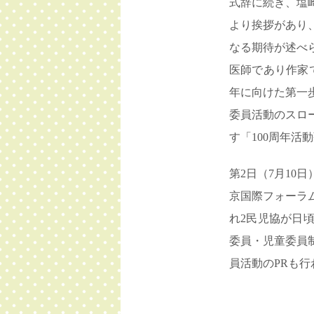
式辞に続き、塩
より挨拶があり
なる期待が述べ
医師であり作家
年に向けた第一
委員活動のスロ
す「100周年活
第2日（7月10
京国際フォーラ
れ2民児協が日
委員・児童委員
員活動のPRも