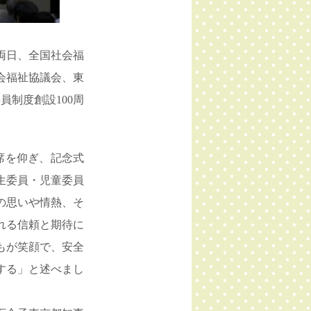
両日、全国社会福
会福祉協議会、東
制度創設100周
席を仰ぎ、記念式
生委員・児童委員
の思いや情熱、そ
れる信頼と期待に
もが笑顔で、安全
する」と述べまし