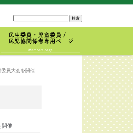
サ
イ
ト
内
検
索
童委員大会を開催
を開催