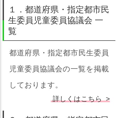
都道府県・指定都市の民生委
１．都道府県・指定都市民
生委員児童委員協議会 一
員児童委員協議会（民児協）
覧
は、市区町村民児協の連合組
織（連合民児協）として、県
都道府県・指定都市民生委員
内・市内の民生委員・児童委
児童委員協議会の一覧を掲載
員活動の充実や民生委員・児
しております。
童委員が活動しやすい環境づ
詳しくはこちら >
くりなどに取り組んでいま