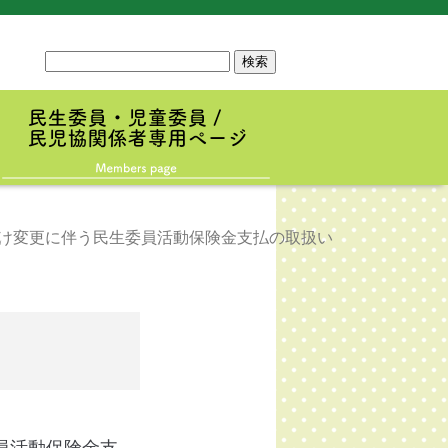
サ
イ
ト
内
検
索
け変更に伴う民生委員活動保険金支払の取扱い