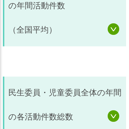
の年間活動件数
（全国平均）
活動の
民生委員・児童委員全
うち主任児童委員
区分
体
１．訪
問・連
161.6
29.6
民生委員・児童委員全体の年間
絡活動
回
回
回数
２．相
の各活動件数総数
29.2
26.1
談・支
件
件
援件数