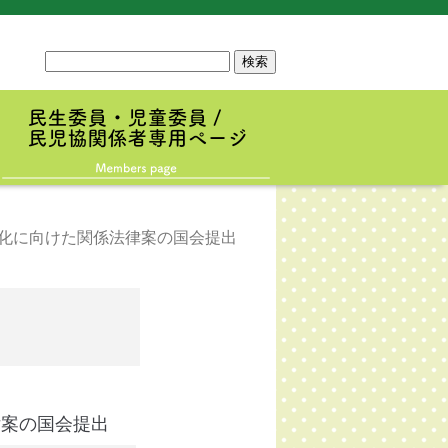
サ
イ
ト
内
検
索
化に向けた関係法律案の国会提出
律案の国会提出