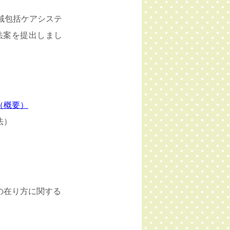
域包括ケアシステ
法案を提出しまし
（概要）
法）
の在り方に関する