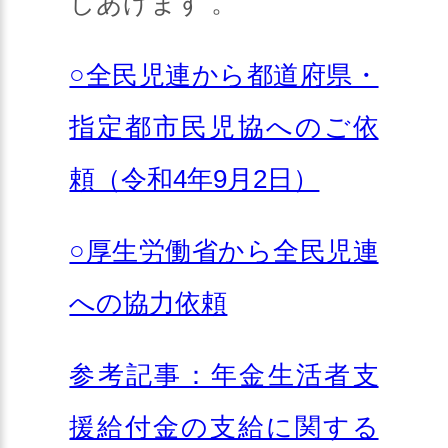
しあげます 。
○全民児連から都道府県・
指定都市民児協へのご依
頼（令和4年9月2日）
○厚生労働省から全民児連
への協力依頼
参考記事：年金生活者支
援給付金の支給に関する