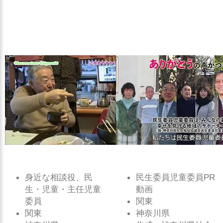
身近な相談役、民
民生委員児童委員PR
生・児童・主任児童
動画
委員
関東
関東
神奈川県