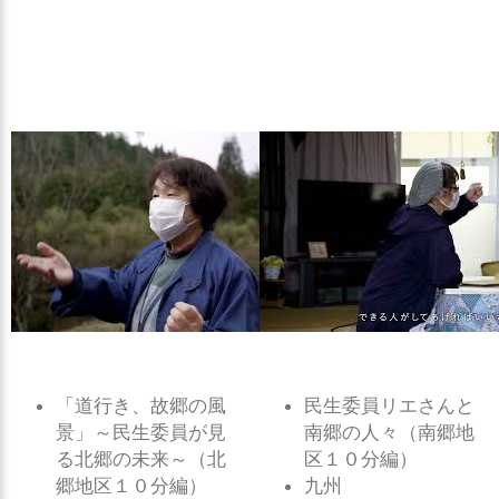
「道行き、故郷の風
民生委員リエさんと
景」～民生委員が見
南郷の人々（南郷地
る北郷の未来～（北
区１０分編）
郷地区１０分編）
九州