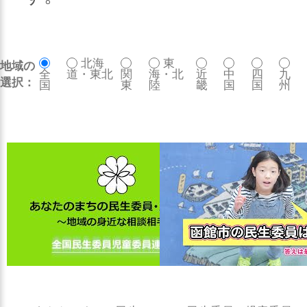
北海
東
地域の
全
道・東北
関
海・北
近
中
四
九
選択：
国
東
陸
畿
国
国
州