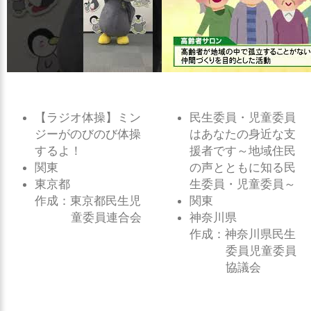
【ラジオ体操】ミン
民生委員・児童委員
ジーがのびのび体操
はあなたの身近な支
するよ！
援者です～地域住民
関東
の声とともに知る民
東京都
生委員・児童委員～
作成：東京都民生児
関東
童委員連合会
神奈川県
作成：神奈川県民生
委員児童委員
協議会