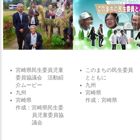
宮崎県民生委員児童
このまちの民生委員
委員協議会 活動紹
とともに
介ムービー
九州
九州
宮崎県
宮崎県
作成：宮崎県
作成：宮崎県民生委
員児童委員協
議会