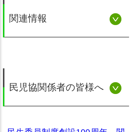
関連情報
民児協関係者の皆様へ
令和９年、民生委員制度は創設110周年を迎えます。
全国民生委員児童委員連合会（全民児連）ではこの節目
を、民生委員・児童委員制度のさらなる発展の機会とす
（１）民生委員制度創設110周
べく、全国の関係者と協力してさまざまな取り組みを進